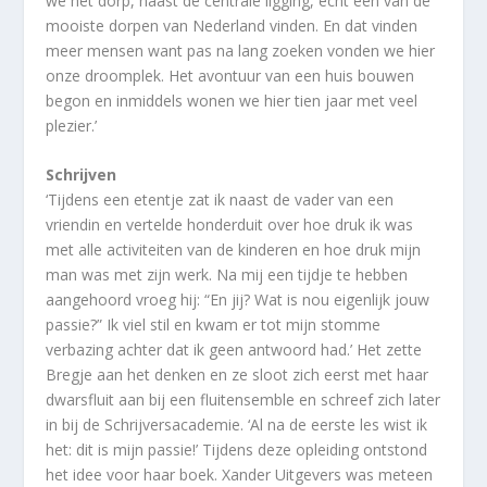
we het dorp, naast de centrale ligging, echt een van de
mooiste dorpen van Nederland vinden. En dat vinden
meer mensen want pas na lang zoeken vonden we hier
onze droomplek. Het avontuur van een huis bouwen
begon en inmiddels wonen we hier tien jaar met veel
plezier.’
Schrijven
‘Tijdens een etentje zat ik naast de vader van een
vriendin en vertelde honderduit over hoe druk ik was
met alle activiteiten van de kinderen en hoe druk mijn
man was met zijn werk. Na mij een tijdje te hebben
aangehoord vroeg hij: “En jij? Wat is nou eigenlijk jouw
passie?” Ik viel stil en kwam er tot mijn stomme
verbazing achter dat ik geen antwoord had.’ Het zette
Bregje aan het denken en ze sloot zich eerst met haar
dwarsfluit aan bij een fluitensemble en schreef zich later
in bij de Schrijversacademie. ‘Al na de eerste les wist ik
het: dit is mijn passie!’ Tijdens deze opleiding ontstond
het idee voor haar boek. Xander Uitgevers was meteen