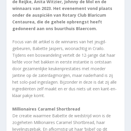
de Reijke, Anita Witzier, Johnny de Mol en de
winnaars van 2023. Het evenement vond plaats
onder de auspiciën van Rotary Club Blaricum
Centaurea, die de gehele opbrengst heeft
gedoneerd aan ons buurthuis Blaercom.
Focus van dit artikel is de winnares van het jeugd-
gebeuren, Babette Jaspers, woonachtig in Crailo.
Tijdens een boswandeling vertelt de 12-jarige dat haar
liefde voor het bakken in eerste instantie is ontstaan
door gezamenlijke keukenprestaties met moeder
Jantine op de zaterdagmorgen, maar naderhand is zij
het solo-pad ingeslagen. Bijzonder in deze is dat zij alle
ingrediënten zelf maakt en er dus niets uit een kant-en-
klaar pakje komt.
Millionaires Caramel Shortbread
De creatie waarmee Babette de wedstrijd won is de
zogeheten Millionaires Caramel Shortbread, haar
lievelingsgebak. En afkomstig uit haar ‘bijbel’ op dit