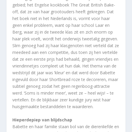
gebied; het Engelse kookboek The Great British Bake-
off, dat ze van haar grootouders heeft gekregen. Dat
het boek niet in het Nederlands is, vormt voor haar
geen enkel probleem, want op haar school Laar en
Berg, waar zij in de tweede klas zit en zich enorm op
haar plek voelt, wordt het onderwijs tweetalig gegeven.
Slim genoeg had zij haar klasgenoten niet verteld dat ze
meedeed aan een competitie, dus toen zij hen vertelde
dat ze een eerste prijs had behaald, gingen vriendjes en
vriendinnetjes compleet uit hun dak. Het thema van de
wedstrijd dit jaar was ‘kleur’ en dat werd door Babette
ingevuld door haar Shortbread roze te decoreren, maar
subtiel genoeg zodat het geen regenboog-attractie
werd. ‘Soms is minder meer’, weet ze – heel wijs! – te
vertellen. En de blijkbaar zeer kundige jury wist haar
huisgemaakte bestanddelen te waarderen.
Hieperdepiep van blijdschap
Babette en haar familie staan bol van de dierenliefde en