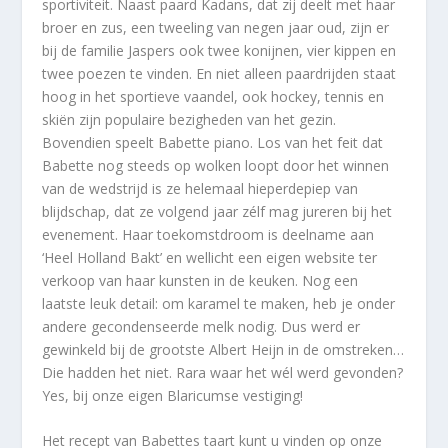
sportiviteit. Naast paard Kadans, dat zij deelt met haar
broer en zus, een tweeling van negen jaar oud, zijn er
bij de familie Jaspers ook twee konijnen, vier kippen en
twee poezen te vinden. En niet alleen paardrijden staat
hoog in het sportieve vaandel, ook hockey, tennis en
skiën zijn populaire bezigheden van het gezin.
Bovendien speelt Babette piano. Los van het feit dat
Babette nog steeds op wolken loopt door het winnen
van de wedstrijd is ze helemaal hieperdepiep van
blijdschap, dat ze volgend jaar zélf mag jureren bij het
evenement. Haar toekomstdroom is deelname aan
‘Heel Holland Bakt’ en wellicht een eigen website ter
verkoop van haar kunsten in de keuken. Nog een
laatste leuk detail: om karamel te maken, heb je onder
andere gecondenseerde melk nodig. Dus werd er
gewinkeld bij de grootste Albert Heijn in de omstreken…
Die hadden het niet. Rara waar het wél werd gevonden?
Yes, bij onze eigen Blaricumse vestiging!
Het recept van Babettes taart kunt u vinden op onze