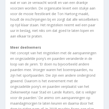
wat er van ze verwacht wordt en van een drankje
voorzien worden. De organisatie levert een stukje aan
voor de mooie feestkrant die Ton Hartong maakt,
houdt de inschrijvingen bij en zorgt dat alle wisselbekers
op tijd klaar staan. Het ringsteken neemt wel een paar
uur in beslag, niet niks om dat goed te laten lopen en
aan elkaar te praten.
Meer deelnemers
Het concept van het ringsteken met de aanspanningen
en ongezadelde pony’s en paarden veranderde in de
loop van de jaren. ‘Er doen nu bijvoorbeeld andere
paarden mee. Vroeger waren het boerenpaarden, nu
zijn het sportpaarden. Die zijn een andere ondergrond
gewend. Daarom is het evenement met de
ongezadelde pony’s en paarden verplaatst van het
Ziekenweitje naar Stad en Lande Ruiters, dat is veiliger
voor de paarden.’ De animo om aanspanningen op
maandagmorgen te laten keuren en daarna door het
dorp te rijden nam af. In 2018 maakte Frans een plan