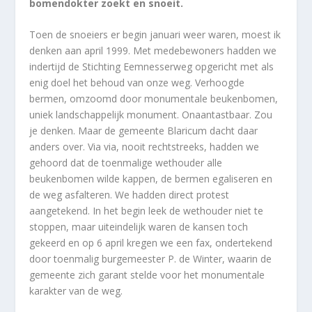
bomendokter zoekt en snoeit.
Toen de snoeiers er begin januari weer waren, moest ik
denken aan april 1999. Met medebewoners hadden we
indertijd de Stichting Eemnesserweg opgericht met als
enig doel het behoud van onze weg. Verhoogde
bermen, omzoomd door monumentale beukenbomen,
uniek landschappelijk monument. Onaantastbaar. Zou
je denken. Maar de gemeente Blaricum dacht daar
anders over. Via via, nooit rechtstreeks, hadden we
gehoord dat de toenmalige wethouder alle
beukenbomen wilde kappen, de bermen egaliseren en
de weg asfalteren. We hadden direct protest
aangetekend. In het begin leek de wethouder niet te
stoppen, maar uiteindelijk waren de kansen toch
gekeerd en op 6 april kregen we een fax, ondertekend
door toenmalig burgemeester P. de Winter, waarin de
gemeente zich garant stelde voor het monumentale
karakter van de weg.