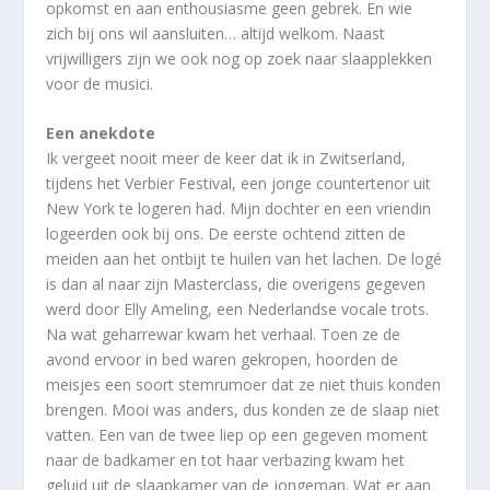
opkomst en aan enthousiasme geen gebrek. En wie
zich bij ons wil aansluiten… altijd welkom. Naast
vrijwilligers zijn we ook nog op zoek naar slaapplekken
voor de musici.
Een anekdote
Ik vergeet nooit meer de keer dat ik in Zwitserland,
tijdens het Verbier Festival, een jonge countertenor uit
New York te logeren had. Mijn dochter en een vriendin
logeerden ook bij ons. De eerste ochtend zitten de
meiden aan het ontbijt te huilen van het lachen. De logé
is dan al naar zijn Masterclass, die overigens gegeven
werd door Elly Ameling, een Nederlandse vocale trots.
Na wat geharrewar kwam het verhaal. Toen ze de
avond ervoor in bed waren gekropen, hoorden de
meisjes een soort stemrumoer dat ze niet thuis konden
brengen. Mooi was anders, dus konden ze de slaap niet
vatten. Een van de twee liep op een gegeven moment
naar de badkamer en tot haar verbazing kwam het
geluid uit de slaapkamer van de jongeman. Wat er aan