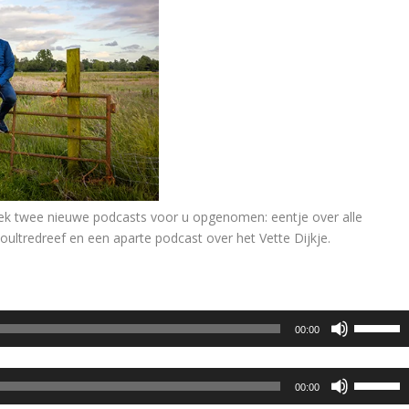
plek twee nieuwe podcasts voor u opgenomen: eentje over alle
ltredreef en een aparte podcast over het Vette Dijkje.
G
00:00
e
b
G
r
00:00
e
u