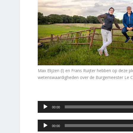
Max Elijzen (l) en Frans Ruijter hebben op deze 
wetenswaardigheden over de Burgemeester Le Cou
Audiospeler
00:00
Audiospeler
00:00