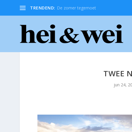
TRENDEND:
De zomer tegemoet
TWEE 
jun 24, 2