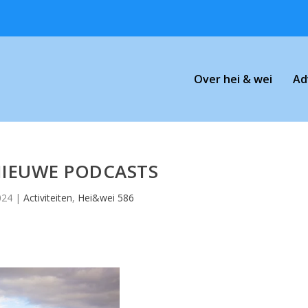
Over hei & wei
Ad
NIEUWE PODCASTS
024
|
Activiteiten
,
Hei&wei 586