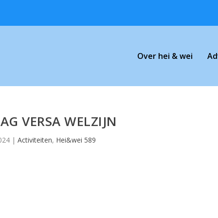
Over hei & wei
Ad
AG VERSA WELZIJN
024
|
Activiteiten
,
Hei&wei 589