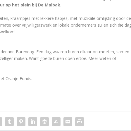
r op het plein bij De Malbak.
eiten, kraampjes met lekkere hapjes, met muzikale omlijsting door d
atie over vrijwilligerswerk en lokale ondernemers zullen zich die da
 welkom!
 Nederland Burendag. Een dag waarop buren elkaar ontmoeten, samen
gezelliger maken. Want goede buren doen ertoe. Meer weten of
het Oranje Fonds.