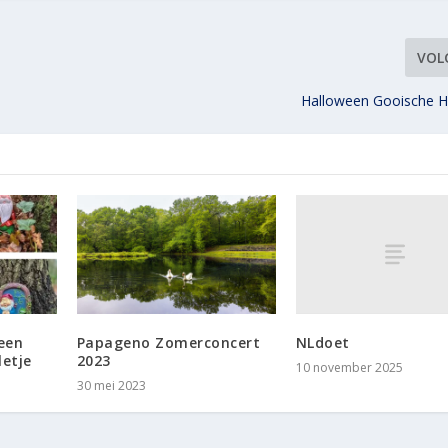
VOL
Halloween Gooische H
NLdoet
een
Papageno Zomerconcert
letje
2023
10 november 2025
30 mei 2023