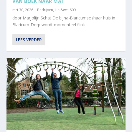
VAN BOEK NAAR MAT
mrt 30, 2026
|
Bedrijven
,
Hei&wei 609
door Marjolijn Schat De bijna-Blaricumse (haar huis in
Blaricum-Dorp wordt momenteel flink...
LEES VERDER