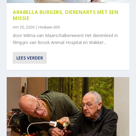
ARABELLA BURGERS, DIERENARTS MET EEN
MISSIE
mrt 30, 2026
|
Hei&wei 609
door Wilma van Maarschalkerweerd Het dierenleed in
filmpjes van Brook Animal Hospital en Wakker...
LEES VERDER