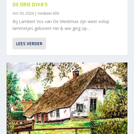
DE DRIE DIVA’S
mrt 30, 2026
|
Hei&wei 609
Bij Lambert Vos van De Meelmuis zijn weer volop
lammetjes geboren! Hei & wei ging op...
LEES VERDER