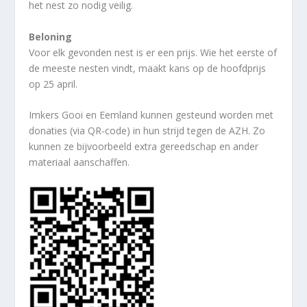
het nest zo nodig veilig.
Beloning
Voor elk gevonden nest is er een prijs. Wie het eerste of
de meeste nesten vindt, maakt kans op de hoofdprijs
op 25 april.
Imkers Gooi en Eemland kunnen gesteund worden met
donaties (via QR-code) in hun strijd tegen de AZH. Zo
kunnen ze bijvoorbeeld extra gereedschap en ander
materiaal aanschaffen.