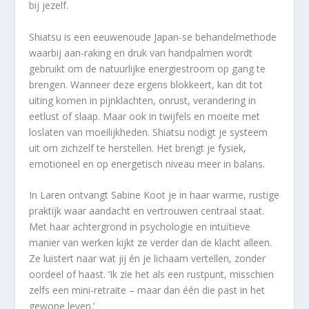
bij jezelf.
Shiatsu is een eeuwenoude Japan-se behandelmethode
waarbij aan-raking en druk van handpalmen wordt
gebruikt om de natuurlijke energiestroom op gang te
brengen. Wanneer deze ergens blokkeert, kan dit tot
uiting komen in pijnklachten, onrust, verandering in
eetlust of slaap. Maar ook in twijfels en moeite met
loslaten van moeilijkheden. Shiatsu nodigt je systeem
uit om zichzelf te herstellen. Het brengt je fysiek,
emotioneel en op energetisch niveau meer in balans.
In Laren ontvangt Sabine Koot je in haar warme, rustige
praktijk waar aandacht en vertrouwen centraal staat.
Met haar achtergrond in psychologie en intuïtieve
manier van werken kijkt ze verder dan de klacht alleen.
Ze luistert naar wat jij én je lichaam vertellen, zonder
oordeel of haast. ‘Ik zie het als een rustpunt, misschien
zelfs een mini-retraite – maar dan één die past in het
gewone leven.’