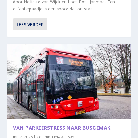
door Nelliëtte van Wijck en Loes Post-Janmaat Een
olifantiepaadje is een spoor dat ontstaat...
LEES VERDER
VAN PARKEERSTRESS NAAR BUSGEMAK
mrt 2, 2026
|
Column
,
Hei&wei 608