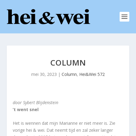
COLUMN
mei 30, 2023
|
Column
,
Hei&Wei 572
door Sybert Blijdenstein
’t went snel
Het is wennen dat mijn Marianne er niet meer is. Zie
vorige hei & wei. Dat neemt tijd en zal zeker langer