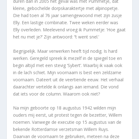
duren dan in 2005 het geval was met Pummetje, dat
kleine, gebochelde dorpskaraktertje met alpinopetje.
Die had toen al 76 jaar samengewoond met zijn zusje
Elly. Een lastige combinatie. Twee weken eerder was
Elly overleden. Meelevend vroeg ik Pummetje: ‘Hoe gaat
het nu met je?’ Zijn antwoord: ‘’t went snel.’
Begrijpelijk. Maar verwerken heeft tijd nodig. Is hard
werken. Geregeld spreek ik mezelf in de spiegel toe en
begin altijd met een stevig ‘Sybert’. Waarbij ik vaak ook
in de lach schiet. Mijn voornaam is best een zeldzame
voornaam. Dateert uit de veertiende eeuw. Het verhaal
daarachter vertelde ik onlangs aan iemand. Die vond
dat iets voor de column. Waarom ook niet?
Na mijn geboorte op 18 augustus 1942 wilden mijn
ouders mij eerst, uit protest tegen de bezetter, Willem
noemen. Vanwege de executie op 15 augustus van de
bekende Rotterdamse verzetsman Willem Ruys.
Daarvan de voornaam te gebruiken, meteen na deze