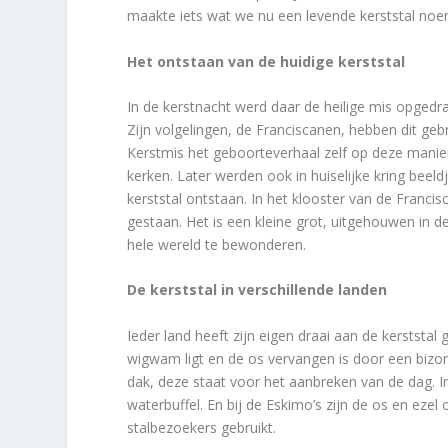
maakte iets wat we nu een levende kerststal no
Het ontstaan van de huidige kerststal
In de kerstnacht werd daar de heilige mis opgedr
Zijn volgelingen, de Franciscanen, hebben dit ge
Kerstmis het geboorteverhaal zelf op deze manier 
kerken. Later werden ook in huiselijke kring beeld
kerststal ontstaan. In het klooster van de Francis
gestaan. Het is een kleine grot, uitgehouwen in de 
hele wereld te bewonderen.
De kerststal in verschillende landen
Ieder land heeft zijn eigen draai aan de kerststal
wigwam ligt en de os vervangen is door een bizon
dak, deze staat voor het aanbreken van de dag. In
waterbuffel. En bij de Eskimo’s zijn de os en ez
stalbezoekers gebruikt.