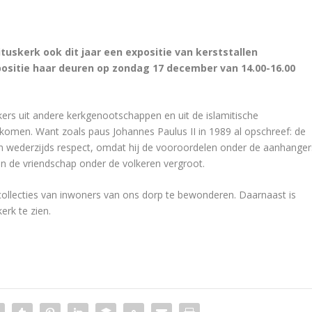
ituskerk ook dit jaar een expositie van kerststallen
ositie haar deuren op zondag 17 december van 14.00-16.00
ers uit andere kerkgenootschappen en uit de islamitische
omen. Want zoals paus Johannes Paulus II in 1989 al opschreef: de
en wederzijds respect, omdat hij de vooroordelen onder de aanhanger
en de vriendschap onder de volkeren vergroot.
ivécollecties van inwoners van ons dorp te bewonderen. Daarnaast is
erk te zien.