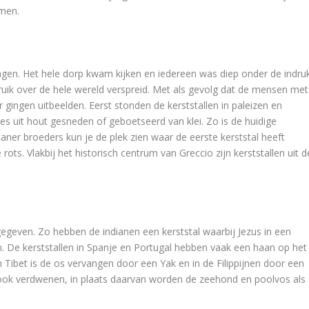
emen.
agen. Het hele dorp kwam kijken en iedereen was diep onder de indruk
bruik over de hele wereld verspreid. Met als gevolg dat de mensen met
gingen uitbeelden. Eerst stonden de kerststallen in paleizen en
jes uit hout gesneden of geboetseerd van klei. Zo is de huidige
caner broeders kun je de plek zien waar de eerste kerststal heeft
rots. Vlakbij het historisch centrum van Greccio zijn kerststallen uit d
 gegeven. Zo hebben de indianen een kerststal waarbij Jezus in een
. De kerststallen in Spanje en Portugal hebben vaak een haan op het
 Tibet is de os vervangen door een Yak en in de Filippijnen door een
el ook verdwenen, in plaats daarvan worden de zeehond en poolvos als