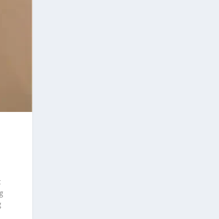
t
g
g