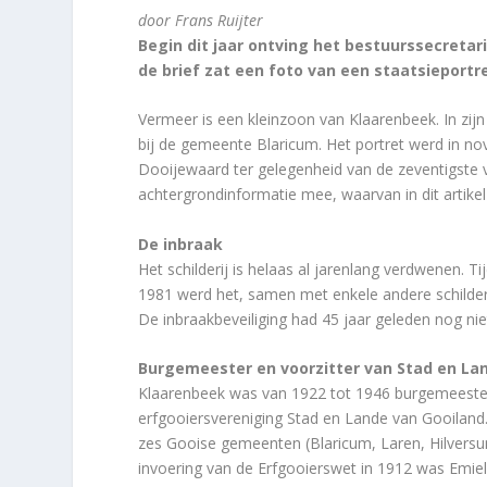
door Frans Ruijter
Begin dit jaar ontving het bestuurssecretar
de brief zat een foto van een staatsieportr
Vermeer is een kleinzoon van Klaarenbeek. In zij
bij de gemeente Blaricum. Het portret werd in n
Dooijewaard ter gelegenheid van de zeventigste
achtergrondinformatie mee, waarvan in dit artikel
De inbraak
Het schilderij is helaas al jarenlang verdwenen.
1981 werd het, samen met enkele andere schilderi
De inbraakbeveiliging had 45 jaar geleden nog niet
Burgemeester en voorzitter van Stad en La
Klaarenbeek was van 1922 tot 1946 burgemeester 
erfgooiersvereniging Stad en Lande van Gooiland
zes Gooise gemeenten (Blaricum, Laren, Hilversu
invoering van de Erfgooierswet in 1912 was Emie