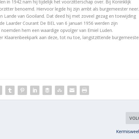
en in 1942 nam hij tijdelijk het voorzitterschap over. Bij Koninklijk
voorzitter benoemd. Hiervoor legde hij zijn ambt als burgemeester neer
d en Lande van Gooiland. Dat deed hij met zoveel gezag en toewijding
. In de Laarder Courant De BEL van 6 januari 1956 werden zijn
elen noemden hem een waardige opvolger van Emiel Luden.
er Klaarenbeekpark aan deze, tot nu toe, langstzittende burgemeeste
VOL
Kermiswee