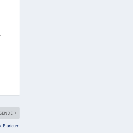
.
r
GENDE
k Blaricum