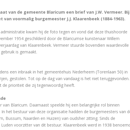
iaat van de gemeente Blaricum een brief van J.W. Vermeer. Bij
et van voormalig burgemeester J.J. Klaarenbeek (1884-1963).
n administratie kwam hij de foto tegen en vond dat deze thuishoorde
ovember 1954 geschilderd door de Blaricumse kunstenaar Willem
 verjaardag van Klaarenbeek. Vermeer stuurde bovendien waardevolle
 gebruik is gemaakt.
 Tijdens een inbraak in het gemeentehuis Nederheem (Torenlaan 50) in
jen, gestolen. Tot op de dag van vandaag is het niet teruggevonden.
 de prioriteit die zij tegenwoordig heeft.
nde
van Blaricum. Daarnaast speelde hij een belangrijke rol binnen
. In het bestuur van deze organisatie hadden de burgemeesters van d
m, Bussum, Naarden en Huizen) van oudsher zitting. Sinds de
l Luden voorzitter van dit bestuur. Klaarenbeek werd in 1938 benoem