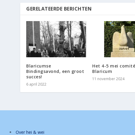
GERELATEERDE BERICHTEN
Blaricumse
Het 4-5 mei comit
Bindingsavond, een groot
Blaricum
succes!
11 november 2024
6 april 2022
Over hei & wei