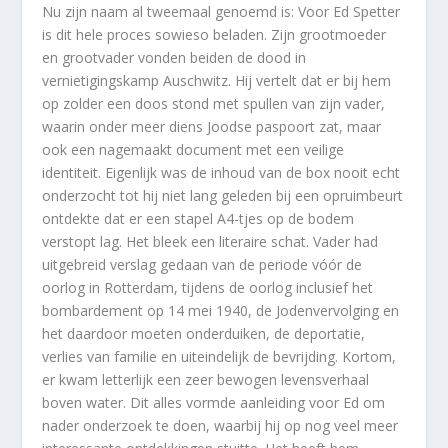
Nu zijn naam al tweemaal genoemd is: Voor Ed Spetter
is dit hele proces sowieso beladen. Zijn grootmoeder
en grootvader vonden beiden de dood in
vernietigingskamp Auschwitz. Hij vertelt dat er bij hem
op zolder een doos stond met spullen van zijn vader,
waarin onder meer diens Joodse paspoort zat, maar
ook een nagemaakt document met een veilige
identiteit. Eigenlijk was de inhoud van de box nooit echt
onderzocht tot hij niet lang geleden bij een opruimbeurt
ontdekte dat er een stapel A4-tjes op de bodem
verstopt lag. Het bleek een literaire schat. Vader had
uitgebreid verslag gedaan van de periode vóór de
oorlog in Rotterdam, tijdens de oorlog inclusief het
bombardement op 14 mei 1940, de Jodenvervolging en
het daardoor moeten onderduiken, de deportatie,
verlies van familie en uiteindelijk de bevrijding. Kortom,
er kwam letterlijk een zeer bewogen levensverhaal
boven water. Dit alles vormde aanleiding voor Ed om
nader onderzoek te doen, waarbij hij op nog veel meer