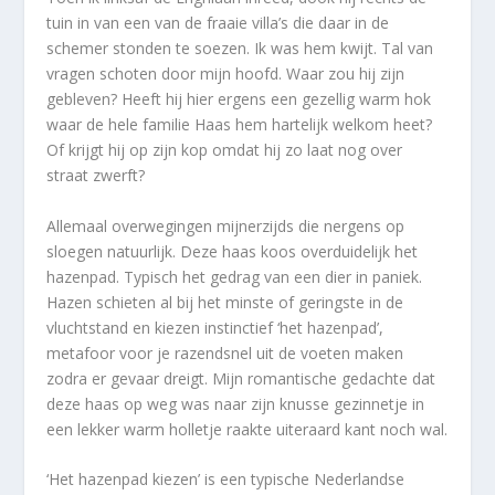
tuin in van een van de fraaie villa’s die daar in de
schemer stonden te soezen. Ik was hem kwijt. Tal van
vragen schoten door mijn hoofd. Waar zou hij zijn
gebleven? Heeft hij hier ergens een gezellig warm hok
waar de hele familie Haas hem hartelijk welkom heet?
Of krijgt hij op zijn kop omdat hij zo laat nog over
straat zwerft?
Allemaal overwegingen mijnerzijds die nergens op
sloegen natuurlijk. Deze haas koos overduidelijk het
hazenpad. Typisch het gedrag van een dier in paniek.
Hazen schieten al bij het minste of geringste in de
vluchtstand en kiezen instinctief ‘het hazenpad’,
metafoor voor je razendsnel uit de voeten maken
zodra er gevaar dreigt. Mijn romantische gedachte dat
deze haas op weg was naar zijn knusse gezinnetje in
een lekker warm holletje raakte uiteraard kant noch wal.
‘Het hazenpad kiezen’ is een typische Nederlandse