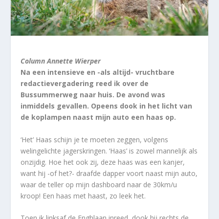
Column Annette Wierper
Na een intensieve en -als altijd- vruchtbare
redactievergadering reed ik over de
Bussummerweg naar huis. De avond was
inmiddels gevallen. Opeens dook in het licht van
de koplampen naast mijn auto een haas op.
‘Het’ Haas schijn je te moeten zeggen, volgens
welingelichte jagerskringen. ‘Haas’ is zowel mannelijk als
onzijdig. Hoe het ook zij, deze haas was een kanjer,
want hij -of het?- draafde dapper voort naast mijn auto,
waar de teller op mijn dashboard naar de 30km/u
kroop! Een haas met haast, zo leek het.
Toen ik linksaf de Enghlaan inreed, dook hij rechts de