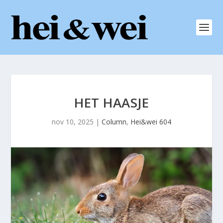
HET HAASJE
nov 10, 2025
|
Column
,
Hei&wei 604