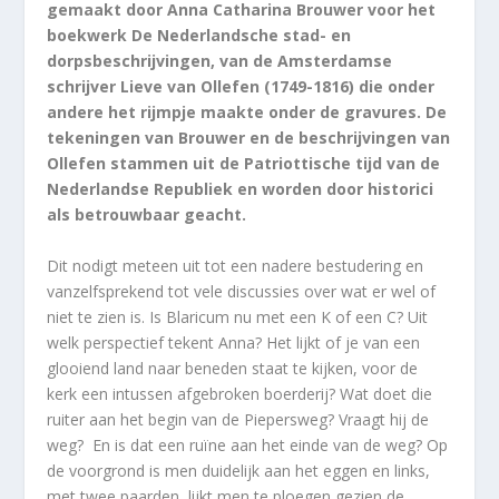
gemaakt door Anna Catharina Brouwer voor het
boekwerk De Nederlandsche stad- en
dorpsbeschrijvingen, van de Amsterdamse
schrijver Lieve van Ollefen (1749-1816) die onder
andere het rijmpje maakte onder de gravures. De
tekeningen van Brouwer en de beschrijvingen van
Ollefen stammen uit de Patriottische tijd van de
Nederlandse Republiek en worden door historici
als betrouwbaar geacht.
Dit nodigt meteen uit tot een nadere bestudering en
vanzelfsprekend tot vele discussies over wat er wel of
niet te zien is. Is Blaricum nu met een K of een C? Uit
welk perspectief tekent Anna? Het lijkt of je van een
glooiend land naar beneden staat te kijken, voor de
kerk een intussen afgebroken boerderij? Wat doet die
ruiter aan het begin van de Piepersweg? Vraagt hij de
weg?
En is dat een ruïne aan het einde van de weg? Op
de voorgrond is men duidelijk aan het eggen en links,
met twee paarden, lijkt men te ploegen gezien de