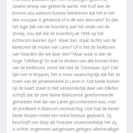
zwarte streep van gekeerde aarde. Het loof aan de
bomen zou weleens kunnen betekenen dat het in het
late voorjaar is getekend of is dit een aberratie? En dan
het lage dak van de boerderij aan het einde van de
streep, zou dat dat de boerderij uit 1696 op het
Achterom kunnen zijn?
Maar dan, staat rechts van de
kerktoren de molen van Laren? Of is het de kerktoren
van Naarden die we daar zien? Maar waar is dan de
hoge Tafelberg? En wat te denken van alle bomen links
van de kerktoren, moet dat niet de Torenlaan zijn? Dat
lijkt niet te kloppen, het is meer waarschijnlijk dat het de
toren van de Johanneskerk in Laren is. Dat beide kerken
op de kaart staan is niet verwonderlijk daar van Ollefen
schrijft dat de zeer kleine Blaricumse gereformeerde
gemeente met die van Laren gecombineerd was, met
de predikant in Blaricum woonachtig. Ook had de keizer
beide dorpen onder een enkel bestuur geplaatst. Zij
beschrijft ons dorp als ‘hoezeer onaanmerkelijk het zij,
is echter ongemeen aangenaam gelegen; allerbevalligst