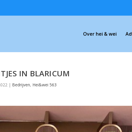
Over hei & wei
Ad
NTJES IN BLARICUM
2022
|
Bedrijven
,
Hei&wei 563