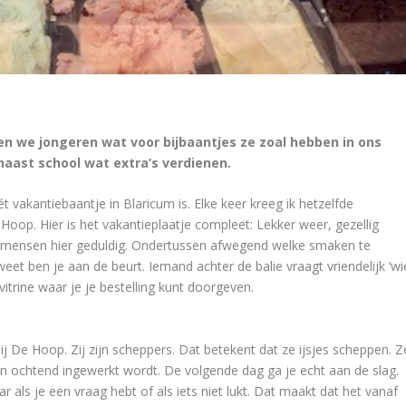
gen we jongeren wat voor bijbaantjes ze zoal hebben in ons
naast school wat extra’s verdienen.
 vakantiebaantje in Blaricum is. Elke keer kreeg ik hetzelfde
e Hoop. Hier is het vakantieplaatje compleet: Lekker weer, gezellig
doen mensen hier geduldig. Ondertussen afwegend welke smaken te
eet ben je aan de beurt. Iemand achter de balie vraagt vriendelijk ‘wi
vitrine waar je je bestelling kunt doorgeven.
 bij De Hoop. Zij zijn scheppers. Dat betekent dat ze ijsjes scheppen. Z
 een ochtend ingewerkt wordt. De volgende dag ga je echt aan de slag.
r als je een vraag hebt of als iets niet lukt. Dat maakt dat het vanaf