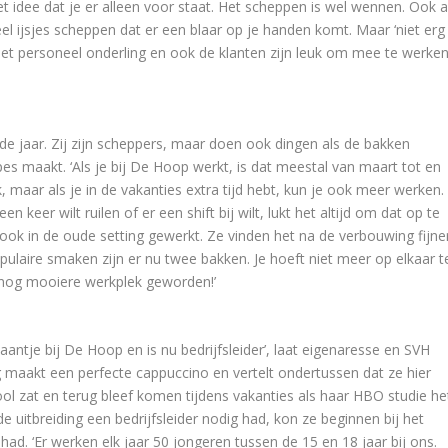
et idee dat je er alleen voor staat. Het scheppen is wel wennen. Ook a
eel ijsjes scheppen dat er een blaar op je handen komt. Maar ‘niet erg
j het personeel onderling en ook de klanten zijn leuk om mee te werken
de jaar. Zij zijn scheppers, maar doen ook dingen als de bakken
upes maakt. ‘Als je bij De Hoop werkt, is dat meestal van maart tot en
 maar als je in de vakanties extra tijd hebt, kun je ook meer werken.
 keer wilt ruilen of er een shift bij wilt, lukt het altijd om dat op te
ook in de oude setting gewerkt. Ze vinden het na de verbouwing fijne
opulaire smaken zijn er nu twee bakken. Je hoeft niet meer op elkaar t
n nog mooiere werkplek geworden!’
baantje bij De Hoop en is nu bedrijfsleider’, laat eigenaresse en SVH
g maakt een perfecte cappuccino en vertelt ondertussen dat ze hier
 zat en terug bleef komen tijdens vakanties als haar HBO studie he
e uitbreiding een bedrijfsleider nodig had, kon ze beginnen bij het
ehad. ‘Er werken elk jaar 50 jongeren tussen de 15 en 18 jaar bij ons.