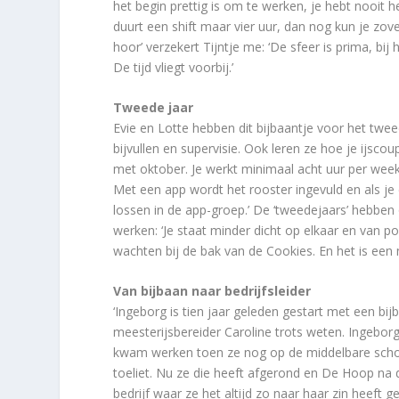
het begin prettig is om te werken, je hebt nooit h
duurt een shift maar vier uur, dan nog kun je zov
hoor’ verzekert Tijntje me: ‘De sfeer is prima, bi
De tijd vliegt voorbij.’
Tweede jaar
Evie en Lotte hebben dit bijbaantje voor het twee
bijvullen en supervisie. Ook leren ze hoe je ijsco
met oktober. Je werkt minimaal acht uur per week,
Met een app wordt het rooster ingevuld en als je een
lossen in de app-groep.’ De ‘tweedejaars’ hebben 
werken: ‘Je staat minder dicht op elkaar en van p
wachten bij de bak van de Cookies. En het is ee
Van bijbaan naar bedrijfsleider
‘Ingeborg is tien jaar geleden gestart met een bij
meesterijsbereider Caroline trots weten. Ingebor
kwam werken toen ze nog op de middelbare school
toeliet. Nu ze die heeft afgerond en De Hoop na d
bedrijf waar ze het altijd zo naar haar zin heeft g