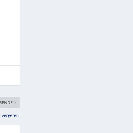
-
GENDE
t vergeten!