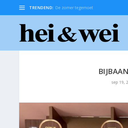
TRENDEND:
De zomer tegemoet
BIJBAA
sep 19, 