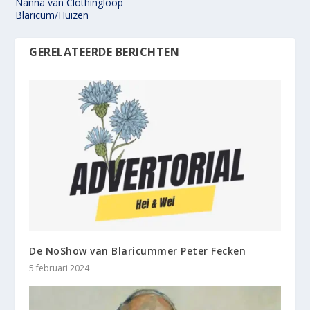
Nanna van Clothingloop
Blaricum/Huizen
GERELATEERDE BERICHTEN
De NoShow van Blaricummer Peter Fecken
5 februari 2024