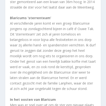
ster gemonteerd aan een kraan van 36m hoog. In 2014
straalde de ster voor het laatst daar aan de Meentweg.
Blaricums ‘sterrenteam’
Al verschillende jaren komt er een groep Blaricumse
jongens op zondagochtend bijeen in café d’ Ouwe Tak.
Dit ‘sterrenteam’ zet zich al jaren tomeloos en
belangeloos in voor bijna alle festiviteiten in ons dorp
waar zij allerlei hand- en spandiensten verrichten. Ik durf
gerust te zeggen dat zonder deze groep het heel
moeilijk wordt om nog iets te organiseren in ons dorp.
Onder het genot van een heerlijk bakkie koffie met taart
werd er vaak, en zo ook rond de kersttijd, gesproken
over de mogelijkheid om de Blaricumse ster weer te
laten stralen aan de Blaricumse hemel. En er werd
contact gezocht met de familie Lanphen, waar de ster
al zo’n acht jaar ongebruikt tegen de schuur stond.
In het oosten van Blaricum
Men was er snel over uit om de ster een nieuwe plaats