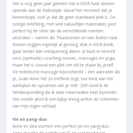
Het is nog geen jaar geleden dat A-VIDA haar deuren
opende aan de Deltazijde. Vanaf het moment dat je
binnenstapt, voel je dat dit geen standaard plek is. De
rustige inrichting, met veel natuurlijke materialen, past
perfect bij de sfeer die de verschillende ruimten
uitstralen – namen als Thuiskomen en Van Buiten naar
Binnen zeggen eigenlijk al genoeg. Wat A-VIDA biedt,
gaat verder dan ontspanning alleen. Je kunt er terecht
voor (spirituele) coaching sessies, massages en yoga,
maar het is vooral een plek om stil te staan bij jezelf.
De holistische massage bijvoorbeeld – een aanrader als
je, zoals Anne het zo treffend zegt, toe bent aan het
aankijken én opruimen van je ‘shit’. Zelf vond ik de
familieopstelling die ik daar meemaakte heel bijzonder.
Het voelde alsof ik een kijkje kreeg achter de schermen
van mijn eigen verhaal.
Yin en yang-duo
Anne en Gea vormen een perfect yin-en-yang-duo.
Anne maakte de switch van IT en vastgoed naar