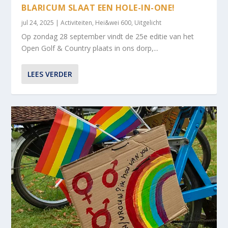
BLARICUM SLAAT EEN HOLE-IN-ONE!
jul 24, 2025
|
Activiteiten
,
Hei&wei 600
,
Uitgelicht
Op zondag 28 september vindt de 25e editie van het
Open Golf & Country plaats in ons dorp,...
LEES VERDER