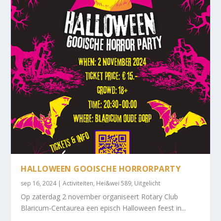
HALLOWEEN GOOISCHE HORRORPARTY
sep 16, 2024
|
Activiteiten
,
Hei&wei 589
,
Uitgelicht
Op zaterdag 2 november organiseert Rotary Club
Blaricum-Centaurea een episch Halloween feest in...