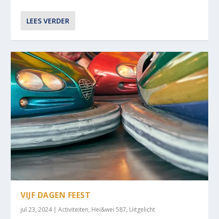
LEES VERDER
VIJF DAGEN FEEST
jul 23, 2024
|
Activiteiten
,
Hei&wei 587
,
Uitgelicht