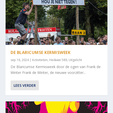
DE BLARICUMSE KERMISWEEK
sep 16, 2024
|
Activiteiten
,
Hei&wei 589
,
Uitgelicht
De Blaricumse Kermisweek door de ogen van Frank de
Winter Frank de Winter, de nieuwe voorzitter...
LEES VERDER