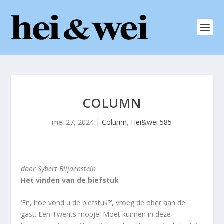
COLUMN
mei 27, 2024
|
Column
,
Hei&wei 585
door Sybert Blijdenstein
Het vinden van de biefstuk
‘En, hoe vond u de biefstuk?’, vroeg de ober aan de
gast. Een Twents mopje. Moet kunnen in deze