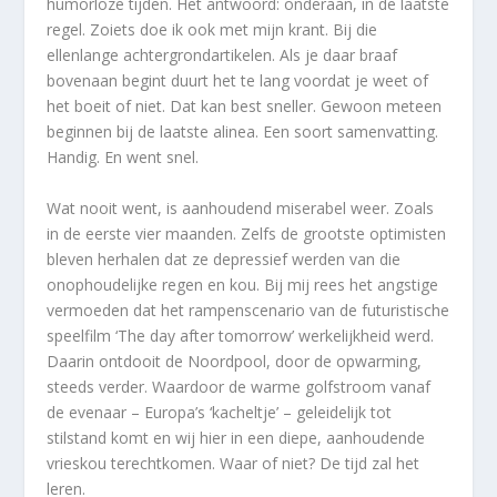
humorloze tijden. Het antwoord: onderaan, in de laatste
regel. Zoiets doe ik ook met mijn krant. Bij die
ellenlange achtergrondartikelen. Als je daar braaf
bovenaan begint duurt het te lang voordat je weet of
het boeit of niet. Dat kan best sneller. Gewoon meteen
beginnen bij de laatste alinea. Een soort samenvatting.
Handig. En went snel.
Wat nooit went, is aanhoudend miserabel weer. Zoals
in de eerste vier maanden. Zelfs de grootste optimisten
bleven herhalen dat ze depressief werden van die
onophoudelijke regen en kou. Bij mij rees het angstige
vermoeden dat het rampenscenario van de futuristische
speelfilm ‘The day after tomorrow’ werkelijkheid werd.
Daarin ontdooit de Noordpool, door de opwarming,
steeds verder. Waardoor de warme golfstroom vanaf
de evenaar – Europa’s ‘kacheltje’ – geleidelijk tot
stilstand komt en wij hier in een diepe, aanhoudende
vrieskou terechtkomen. Waar of niet? De tijd zal het
leren.