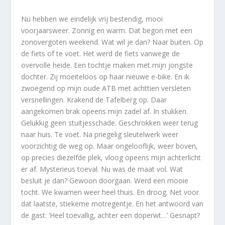
Nu hebben we eindelijk vrij bestendig, mooi
voorjaarsweer. Zonnig en warm. Dat begon met een
zonovergoten weekend. Wat wil je dan? Naar buiten. Op
de fiets of te voet. Het werd de fiets vanwege de
overvolle heide. Een tochtje maken met mijn jongste
dochter. Zij moeiteloos op haar nieuwe e-bike. En ik
zwoegend op mijn oude ATB met achttien versleten
versnellingen. Krakend de Tafelberg op. Daar
aangekomen brak opeens mijn zadel af. In stukken.
Gelukkig geen stuitjesschade. Geschrokken weer terug
naar huis. Te voet. Na priegelig sleutelwerk weer
voorzichtig de weg op. Maar ongelooflijk, weer boven,
op precies diezelfde plek, vloog opeens mijn achterlicht
er af. Mysterieus toeval. Nu was de maat vol. Wat
besluit je dan? Gewoon doorgaan. Werd een mooie
tocht. We kwamen weer heel thuis. En droog. Net voor
dat laatste, stiekeme motregentje. En het antwoord van
de gast: ‘Heel toevallig, achter een doperwt…’ Gesnapt?