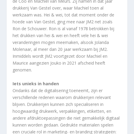
de Coo en Machiel van Meurs. Zij namen in dat jaar
drukkerij Van Gestel over, waar Machiel toen al
werkzaam was. Hei & wei, tot dat moment onder de
hoede van Van Gestel, ging mee naar JM2 net zoals
Ron de Schouwer. Ron is al vanaf 1978 betrokken bij
het drukken van hei & wei en heeft vele hei & wei
veranderingen mogen meemaken, alsook Jolanda
Molenaar, al meer dan 20 jaar werkzaam bij JM2.
Inmiddels wordt JM2 voortgezet door Machiel en
Maurice aangezien Jouko in 2021 afscheid heeft
genomen.
Iets unieks in handen
Ondanks dat de digitalisering toeneemt, zijn er
verschillende redenen waarom drukkerijen relevant
blijven. Drukkerijen kunnen zich specialiseren in
hoogwaardig drukwerk, verpakkingen, etiketten, en
andere afdruktoepassingen die niet gemakkelijk digitaal
kunnen worden gedaan. Gedrukte materialen spelen
een cruciale rol in marketing- en branding strategieën: