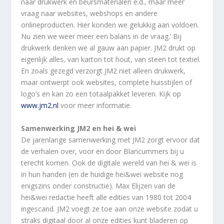
naar drukwerk en beursmaterialen e.d., maar meer
vraag naar websites, webshops en andere
onlineproducten. Hier konden we gelukkig aan voldoen.
Nu zien we weer meer een balans in de vraag.’ Bij
drukwerk denken we al gauw aan papier. JM2 drukt op
eigenlijk alles, van karton tot hout, van steen tot textiel.
En zoals gezegd verzorgt JM2 niet alleen drukwerk,
maar ontwerpt ook websites, complete huisstijlen of
logo’s en kan zo een totaalpakket leveren. Kijk op
www.jm2.nl
voor meer informatie.
Samenwerking JM2 en hei & wei
De jarenlange samenwerking met JM2 zorgt ervoor dat
de verhalen over, voor en door Blaricummers bij u
terecht komen. Ook de digitale wereld van hei & wei is
in hun handen (en de huidige hei&wei website nog
enigszins onder constructie). Max Elijzen van de
hei&wei redactie heeft alle edities van 1980 tot 2004
ingescand. JM2 voegt ze toe aan onze website zodat u
straks digitaal door al onze edities kunt bladeren op