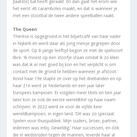
(laatste) bal heeft geraakt. En dan gaat het erom wie
het eerst 40 caramboles maakt, en dat is wanneer je
met een stootbal de twee andere speelballen raakt.
The Queen
Therèse is opgegroeid in het biljartcafé van haar vader
in Nijkerk en werd daar als jong meisje gegrepen door
de sport. Op 8-jarige leeftijd begon ze met de spelsoort
libre. ‘Ik moest op een stoofje staan omdat ik zo klein
was dat ik er niet goed bij kon en het verplicht is om
contact met de grond te hebben wanneer je afstoot.’
Rond haar 19e stapte ze over op het driebanden en op
haar 21e werd ze Nederlands en een jaar later
Europees kampioen. Er volgden meer titels en tien jaar
later kon ze ook de eerste wereldtitel op haar naam
schrijven. In 2022 werd ze voor de vijfde keer
wereldkampioen, in eigen land. ‘Dit was zo speciaal.
Spelen voor thuispubliek. Mijn ouders, broer, partner,
iedereen was erbij. Geweldig.’ Haar successen, en óók
die in wedstrijden tegen de mannen, leverde haar al