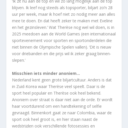
‘Ik zit nu aan de top en wil zo lang mogelijk aan de top
blijven. Ik leef nog steeds als topsporter, biljart zo’n 28
uur per week, maar ik hoef niet zo nodig meer aan alles
mee te doen. En dat heeft zeker te maken met Eveline
en het gezinsleven.’ Wat Therèse nog wel wil doen, is in
2025 meedoen aan de World Games (een internationaal
sportevenement voor sporten en sportonderdelen die
niet binnen de Olympische Spelen vallen). ‘Dit is nieuw
voor driebanden en die prijs wil ik zeker graag binnen-
slepen.’
Misschien iets minder anoniem…
Nederland kent geen grote biljartcultuur. Anders is dat
in Zuid-Korea waar Therèse veel speelt. Daar is de
sport heel populair en Therèse ook heel bekend.
Anoniem over straat is daar niet aan de orde. Er wordt
haar voortdurend om een handtekening of selfie
gevraagd. Binnenkort gaat ze naar Colombia, waar de
sport ook heel groot is, en hier staan naast de
wedstrijden ook verschillende fotosessies en