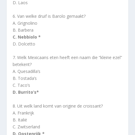
D. Laos
6. Van welke druif is Barolo gemaakt?
A. Grignolino
B. Barbera
C. Nebbiolo *
D. Dolcetto
7. Welk Mexicaans eten heeft een naam die “kleine ezel”
betekent?
A. Quesadilla’s
B. Tostada’s
C. Taco’s
D. Burrito’s*
8. Uit welk land komt van origine de croissant?
A. Frankrijk
B. Italië
C. Zwitserland
D. Oostenrijk *