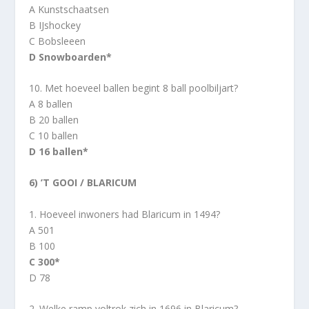
A Kunstschaatsen
B IJshockey
C Bobsleeen
D Snowboarden*
10. Met hoeveel ballen begint 8 ball poolbiljart?
A 8 ballen
B 20 ballen
C 10 ballen
D 16 ballen*
6) ’T GOOI / BLARICUM
1. Hoeveel inwoners had Blaricum in 1494?
A 501
B 100
C 300*
D 78
2. Welke ramp voltrok zich in 1696 in Blaricum?