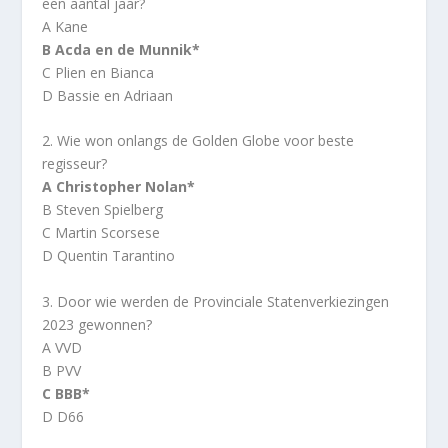
een aantal jaar?
A Kane
B Acda en de Munnik*
C Plien en Bianca
D Bassie en Adriaan
2. Wie won onlangs de Golden Globe voor beste
regisseur?
A Christopher Nolan*
B Steven Spielberg
C Martin Scorsese
D Quentin Tarantino
3. Door wie werden de Provinciale Statenverkiezingen
2023 gewonnen?
A VVD
B PVV
C BBB*
D D66