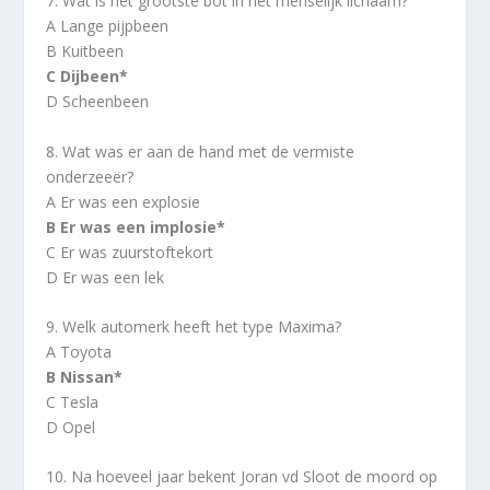
7. Wat is het grootste bot in het menselijk lichaam?
A Lange pijpbeen
B Kuitbeen
C Dijbeen*
D Scheenbeen
8. Wat was er aan de hand met de vermiste
onderzeeër?
A Er was een explosie
B Er was een implosie*
C Er was zuurstoftekort
D Er was een lek
9. Welk automerk heeft het type Maxima?
A Toyota
B Nissan*
C Tesla
D Opel
10. Na hoeveel jaar bekent Joran vd Sloot de moord op