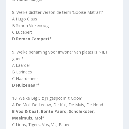
8. Welke dichter verzon de term ‘Gooise Matras’?
A Hugo Claus
B Simon Vinkenoog
C Lucebert
D Remco Campert*
9. Welke benaming voor inwoner van plaats is NIET
goed?
A Laarder
B Larinees
C Naardenees
D Huizenaar*
10. Welke Big 5 zijn gespot in ‘t Gooi?
A De Mol, De Leeuw, De Kat, De Muis, De Hond
B Vos & Caaf, Bonte Paard, Scholekster,
Meelmuis, Mol*
C Lions, Tigers, Vos, Vis, Pauw