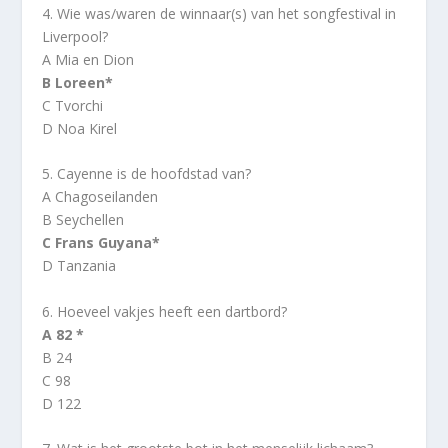
4. Wie was/waren de winnaar(s) van het songfestival in
Liverpool?
A Mia en Dion
B Loreen*
C Tvorchi
D Noa Kirel
5. Cayenne is de hoofdstad van?
A Chagoseilanden
B Seychellen
C Frans Guyana*
D Tanzania
6. Hoeveel vakjes heeft een dartbord?
A 82 *
B 24
C 98
D 122